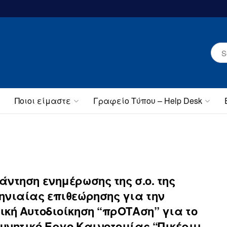
Ποιοι είμαστε
Γραφείο Τύπου – Help Desk
άντηση ενημέρωσης της σ.ο. της
ηνιαίας επιθεώρησης για την
ική Αυτοδιοίκηση “πρΟΤΑση” για το
υνητικό Έργο Καινοτομίας “Πικέρμι