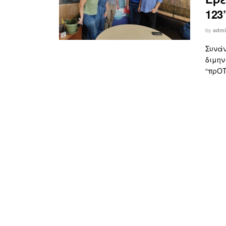
123
by
adm
Συνάν
διμην
“πρΟΤ