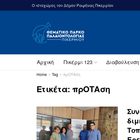
Ο ιστοχώρος του Δήμου Ραφήνας Πικερμίου
Αρχική
Πικέρμι 123
Διαβούλευση
Home
Tag
πρΟΤΑση
Ετικέτα:
πρΟΤΑση
Συν
διμ
Τοπ
Ερε