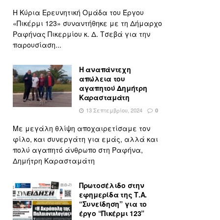
Η Κύρια Ερευνητική Ομάδα του Έργου
«Πικέρμι 123» συναντήθηκε με τη Δήμαρχο
Ραφήνας Πικερμίου κ. Δ. Τσεβά για την
παρουσίαση...
Η αναπάντεχη
απώλεια του
αγαπητού Δημήτρη
Καρασταμάτη
13 Σεπτεμβρίου, 2024
0
Με μεγάλη θλίψη αποχαιρετίσαμε τον
φίλο, και συνεργάτη για εμάς, αλλά και
πολύ αγαπητό άνθρωπο στη Ραφήνα,
Δημήτρη Καρασταμάτη
Πρωτοσέλιδο στην
εφημερίδα της Τ.Α.
“Συνείδηση” για το
έργο “Πικέρμι 123”