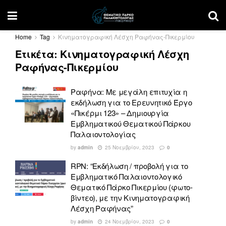
Home
Tag
Κινηματογραφική Λέσχη Ραφήνας-Πικερμίου
Ετικέτα:
Κινηματογραφική Λέσχη
Ραφήνας-Πικερμίου
Ραφήνα: Με μεγάλη επιτυχία η
εκδήλωση για το Ερευνητικό Έργο
«Πικέρμι 123» – Δημιουργία
Εμβληματικού Θεματικού Πάρκου
Παλαιοντολογίας
by
admin
25 Νοεμβρίου, 2023
0
RPN: “Εκδήλωση / προβολή για το
Εμβληματικό Παλαιοντολογικό
Θεματικό Πάρκο Πικερμίου (φωτο-
βίντεο), με την Κινηματογραφική
Λέσχη Ραφήνας”
by
admin
24 Νοεμβρίου, 2023
0