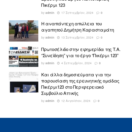
Πικέρμι 123
by
admin
17 Σεπτεμβρίου, 2024
0
Η αναπάντεχη απώλεια του
αγαπητού Δημήτρη Καρασταμάτη
by
admin
13 Σεπτεμβρίου, 2024
0
Πρωτοσέλιδο στην εφημερίδα της Τ.Α.
“Συνείδηση” για το έργο “Πικέρμι 123”
by
admin
4 Σεπτεμβρίου, 2024
0
Και άλλα δημοσιεύματα για την
παρουσίαση της ερευνητικής ομάδας
Πικέρμι123 στο Περιφερειακό
Συμβούλιο Αττικής
by
admin
12 Αυγούστου, 2024
0