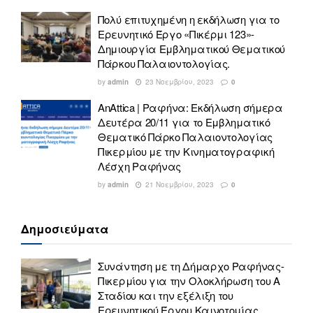
Πολύ επιτυχημένη η εκδήλωση για το
Ερευνητικό Έργο «Πικέρμι 123»-
Δημιουργία Εμβληματικού Θεματικού
Πάρκου Παλαιοντολογίας.
by
admin
23 Νοεμβρίου, 2023
0
AnAttica | Ραφήνα: Εκδήλωση σήμερα
Δευτέρα 20/11 για το Εμβληματικό
Θεματικό Πάρκο Παλαιοντολογίας
Πικερμίου με την Κινηματογραφική
Λέσχη Ραφήνας
by
admin
21 Νοεμβρίου, 2023
0
Δημοσιεύματα
Συνάντηση με τη Δήμαρχο Ραφήνας-
Πικερμίου για την Ολοκλήρωση του Α
Σταδίου και την εξέλιξη του
Ερευνητικού Έργου Καινοτομίας