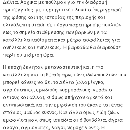
Δέλτα. Αρχικά με πούλμαν για την διαδρομή
προσέγγισης, με περιηγητική πλούσια ΄περιγραφή΄
της φύσης και της ιστορίας της περιοχής και
ολιγόλεπτη στάση σε πύργο παρατήρησης πουλιών,
έως το σημείο στάθμευσης των βαρκών με τα
κατάλληλα καθίσματα και μέτρα ασφάλειας για
ανήλικους και ενήλικους. Η βαρκάδα θα διαρκούσε
περίπου μιάμιση ώρα.
Η εποχή δεν ήταν μεταναστευτική και η πιο
κατάλληλη για τη θέαση αρκετών ειδών πουλιών που
μπορεί κάνεις να δει το Δέλτα (φλαμίνγκο,
αγριόπαπιες, ερωδιούς, κορμοράνους, γεράκια,
αετούς και άλλα), κι όμως υπήρχαν αρκετά και
εντυπωσιακά, και την εμφάνιση του έκανε και ένας
σπάνιος μαύρος κύκνος. Και άλλα όμως είδη ζώων
εμφανίστηκαν, όπως κοπάδια από βουβάλια, άγρια
άλογα, αγριόγατες, λαγοί, νεροχελώνες. Η